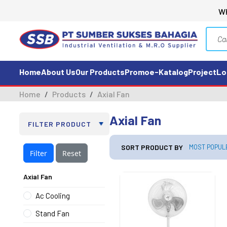
W
Home
About Us
Our Products
Promo
e-Katalog
Project
Lo
Home
Products
Axial Fan
Axial Fan
SORT PRODUCT BY
MOST POPUL
Filter
Reset
Axial Fan
Ac Cooling
Stand Fan