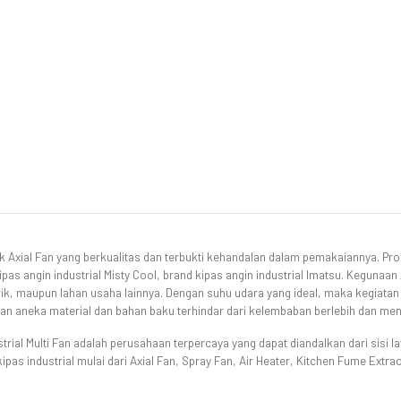
xial Fan yang berkualitas dan terbukti kehandalan dalam pemakaiannya. Produ
as angin industrial Misty Cool, brand kipas angin industrial Imatsu. Kegunaan Ax
rik, maupun lahan usaha lainnya. Dengan suhu udara yang ideal, maka kegiata
tkan aneka material dan bahan baku terhindar dari kelembaban berlebih dan me
ustrial Multi Fan adalah perusahaan terpercaya yang dapat diandalkan dari sisi 
pas industrial mulai dari Axial Fan, Spray Fan, Air Heater, Kitchen Fume Extrac