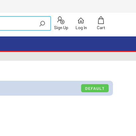
Sign Up
Log In
Cart
DEFAULT