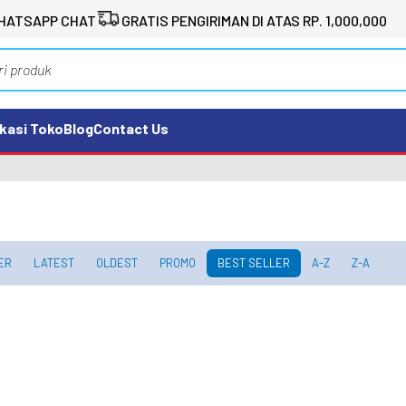
HATSAPP CHAT
GRATIS PENGIRIMAN DI ATAS RP. 1,000,000
kasi Toko
Blog
Contact Us
ER
LATEST
OLDEST
PROMO
BEST SELLER
A-Z
Z-A